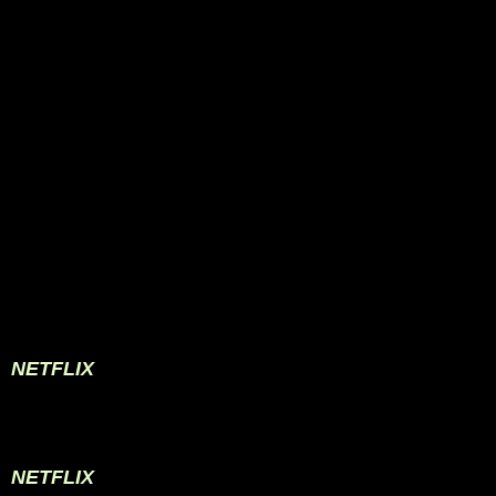
NETFLIX
FILME DRAMA
NETFLIX