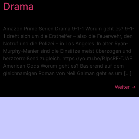
Drama
Amazon Prime Serien Drama 9-1-1 Worum geht es? 9-1-
1 dreht sich um die Ersthelfer – also die Feuerwehr, den
Notruf und die Polizei – in Los Angeles. In alter Ryan-
Murphy-Manier sind die Einsätze meist überzogen und
herzzerreißend zugleich. https://youtu.be/PJpsRF-TJAE
American Gods Worum geht es? Basierend auf dem
gleichnamigen Roman von Neil Gaiman geht es um […]
Weiter
→