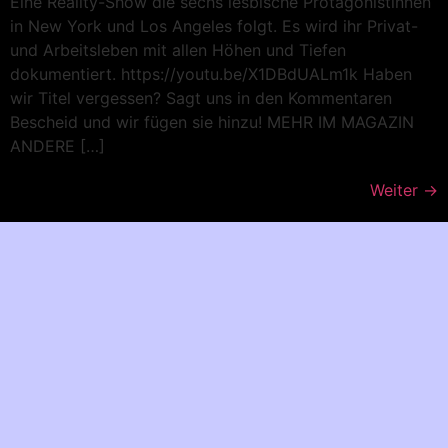
Eine Reality-Show die sechs lesbische Protagonistinnen
in New York und Los Angeles folgt. Es wird ihr Privat-
und Arbeitsleben mit allen Höhen und Tiefen
dokumentiert. https://youtu.be/X1DBdUALm1k Haben
wir Titel vergessen? Sagt uns in den Kommentaren
Bescheid und wir fügen sie hinzu! MEHR IM MAGAZIN
ANDERE […]
Weiter
→